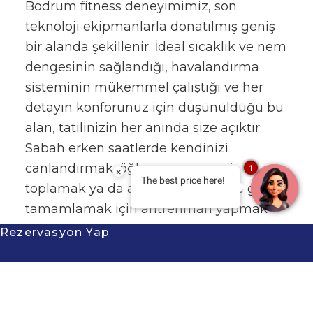
Bodrum fitness deneyimimiz, son
teknoloji ekipmanlarla donatılmış geniş
bir alanda şekillenir. İdeal sıcaklık ve nem
dengesinin sağlandığı, havalandırma
sisteminin mükemmel çalıştığı ve her
detayın konforunuz için düşünüldüğü bu
alan, tatilinizin her anında size açıktır.
Sabah erken saatlerde kendinizi
canlandırmak, öğle sonrası enerji
1
×
The best price here!
toplamak ya da akşam saatlerinde günü
tamamlamak için antrenman yapmak
istediğinizde, fitness alanımız hazırdır.
Rezervasyon Yap
Burası sadece ekipman topluluğu
değildir. Aynı zamanda zihninizi
temizlediğiniz, stres hormonlarının