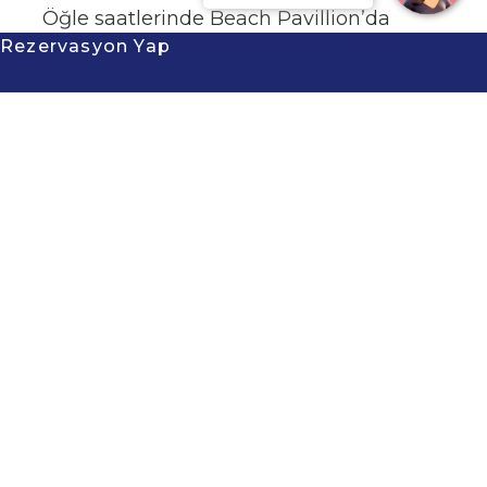
Öğle saatlerinde Beach Pavillion’da
Rezervasyon Yap
gölgede dinlenmek, akşama doğru
iskele deklerde denize karşı kokteyl
içmek… Her an, bir öncekinin doğal
devamı gibi geliyor. Gün batımında,
altı farklı a la carte restorandan
birinde yemek deneyimi yaşanırken,
gece kendi huzurlu atmosferini
kurmaya başlıyor.
En son haberler ve özel teklifler