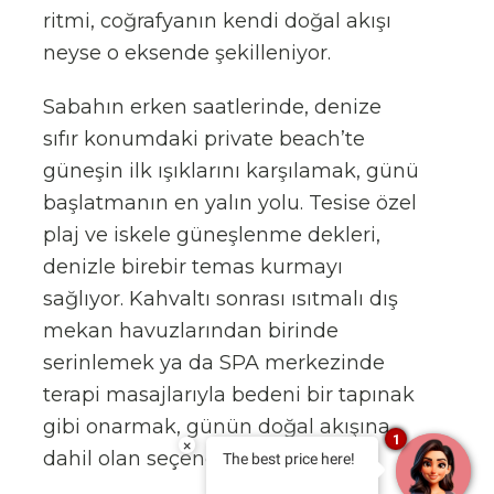
ritmi, coğrafyanın kendi doğal akışı
neyse o eksende şekilleniyor.
Sabahın erken saatlerinde, denize
sıfır konumdaki private beach’te
güneşin ilk ışıklarını karşılamak, günü
başlatmanın en yalın yolu. Tesise özel
plaj ve iskele güneşlenme dekleri,
denizle birebir temas kurmayı
sağlıyor. Kahvaltı sonrası ısıtmalı dış
mekan havuzlarından birinde
serinlemek ya da SPA merkezinde
terapi masajlarıyla bedeni bir tapınak
gibi onarmak, günün doğal akışına
1
×
dahil olan seçenekler arasında.
The best price here!