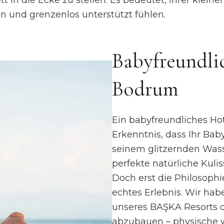
tt in die Ecke zu stellen. Es bedeutet, Ihrer klei
en und grenzenlos unterstützt fühlen.
Babyfreundlic
Bodrum
Ein babyfreundliches Hot
Erkenntnis, dass Ihr Ba
seinem glitzernden Wass
perfekte natürliche Kuli
Doch erst die Philosoph
echtes Erlebnis. Wir hab
unseres BAŞKA Resorts d
abzubauen – physische 