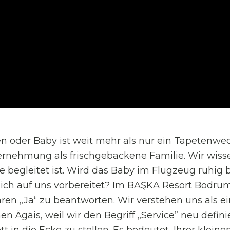
 oder Baby ist weit mehr als nur ein Tapetenwechs
ernehmung als frischgebackene Familie. Wir wisse
 begleitet ist. Wird das Baby im Flugzeug ruhig 
rklich auf uns vorbereitet? Im BAŞKA Resort Bodr
ren „Ja“ zu beantworten. Wir verstehen uns als ein
n Ägäis, weil wir den Begriff „Service” neu defin