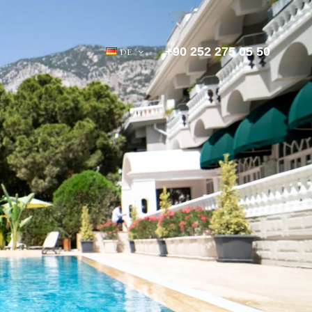
+90 252 275 05 50
DE