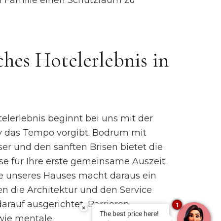
nen Familie einen Schutzraum zu
hes Hotelerlebnis in
elerlebnis beginnt bei uns mit der
by das Tempo vorgibt. Bodrum mit
er und den sanften Brisen bietet die
sse für Ihre erste gemeinsame Auszeit.
ie unseres Hauses macht daraus ein
en die Architektur und den Service
arauf ausgerichtet, Barrieren
1
×
The best price here!
wie mentale.