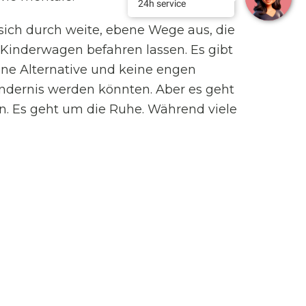
24h service
sich durch weite, ebene Wege aus, die
Kinderwagen befahren lassen. Es gibt
hne Alternative und keine engen
ndernis werden könnten. Aber es geht
. Es geht um die Ruhe. Während viele
nd ständige Beschallung setzen, pflegen
Akustik der Stille. Die jodhaltige,
rkt oft wie ein sanftes Schlafmittel auf
 dass kein unnötiger Lärm diese
. Unsere Mitarbeiter begegnen Ihnen mit
 Ein diskretes Lächeln, das Vorwärmen
Aufforderung oder das Bereitstellen
 am Pool sind für uns selbstverständlich,