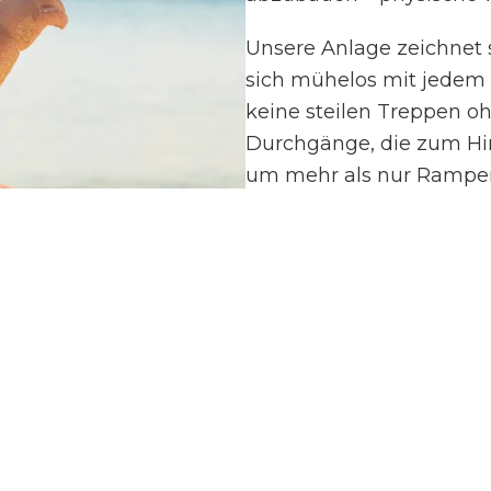
Unsere Anlage zeichnet 
sich mühelos mit jedem 
keine steilen Treppen o
Durchgänge, die zum Hi
um mehr als nur Rampen
Hotels auf laute Musik u
wir im BAŞKA Resort eine 
saubere Luft der Ägäis wi
Babys. Wir sorgen dafür,
wichtige Erholung stört
besonderer Herzlichkeit.
eines Fläschchens ohne 
eines schattigen Platzes
keine Extraleistung.