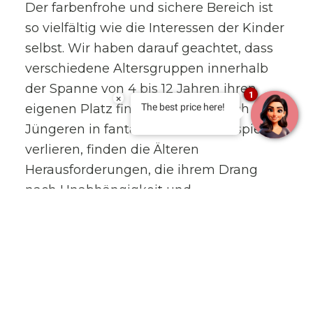
Der farbenfrohe und sichere Bereich ist
so vielfältig wie die Interessen der Kinder
selbst. Wir haben darauf geachtet, dass
verschiedene Altersgruppen innerhalb
der Spanne von 4 bis 12 Jahren ihren
1
×
eigenen Platz finden. Während sich die
The best price here!
Jüngeren in fantasievollen Rollenspielen
verlieren, finden die Älteren
Herausforderungen, die ihrem Drang
nach Unabhängigkeit und
Geschicklichkeit gerecht werden. Es ist
ein geschützter Raum, in dem
Freundschaften geschlossen werden, die
oft über den Urlaub hinaus Bestand
haben.