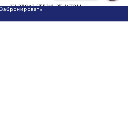
удовольствие от игры
Забронировать
Игра в настольный теннис проходит в
свободном ритме. Вы быстро
вовлекаетесь в процесс, ощущая, как с
каждым новым ударом возвращается
концентрация и улучшается
координация. Активная партия
помогает взбодриться и почувствовать
здоровый тонус, при этом физическая
нагрузка остается комфортной даже
для тех, кто давно не уделял время
спорту.
Короткие матчи приносят много живых
эмоций и помогают легко завязать